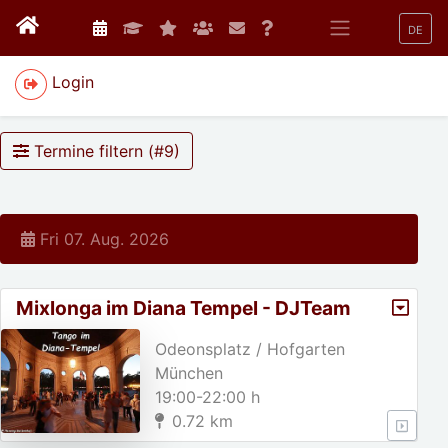
DE
Login
Termine filtern (#
9
)
Fri 07. Aug. 2026
Mixlonga im Diana Tempel - DJTeam
Hofgarten
Odeonsplatz / Hofgarten
München
19:00-22:00 h
0.72 km