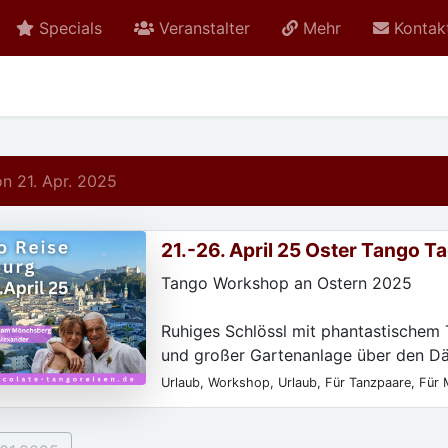
Specials
Veranstalter
Mehr
Kontak
 21. Apr. 2025
21.-26. April 25 Oster Tango Ta
Salzburg
Tango Workshop an Ostern 2025
Ruhiges Schlössl mit phantastischem 
und großer Gartenanlage über den D
Salzburgs.
Urlaub, Workshop, Urlaub, Für Tanzpaare, Für 
Frauen, Für Fortgeschrittene, Für Einzelperson
5 ÜN, 3 Tage Tango Workshop