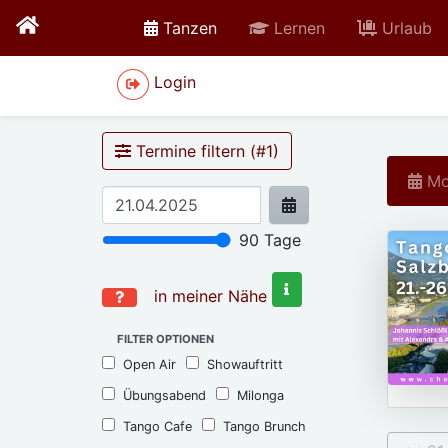
active
Tanzen
Lernen
Urlaub
Login
Termine filtern (#
1
)
Mon
90
Tage
in meiner Nähe
FILTER OPTIONEN
Open Air
Showauftritt
Übungsabend
Milonga
Tango Cafe
Tango Brunch