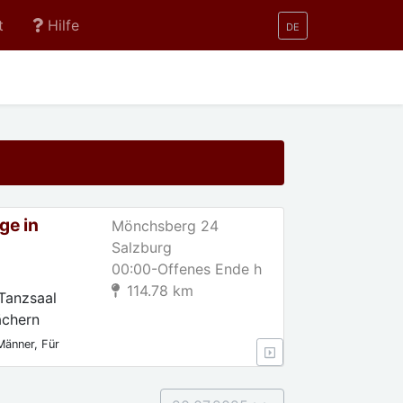
t
Hilfe
DE
ge in
Mönchsberg 24
Salzburg
00:00-Offenes Ende h
114.78 km
Tanzsaal
ächern
Männer, Für
en, Für Anfänger