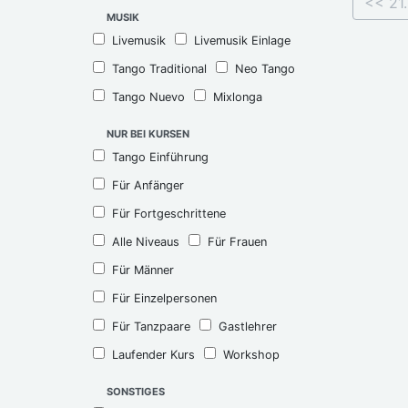
<< 21
MUSIK
Livemusik
Livemusik Einlage
Tango Traditional
Neo Tango
Tango Nuevo
Mixlonga
NUR BEI KURSEN
Tango Einführung
Für Anfänger
Für Fortgeschrittene
Alle Niveaus
Für Frauen
Für Männer
Für Einzelpersonen
Für Tanzpaare
Gastlehrer
Laufender Kurs
Workshop
SONSTIGES