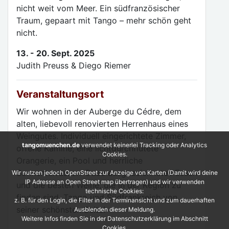
nicht weit vom Meer. Ein südfranzösischer
Traum, gepaart mit Tango – mehr schön geht
nicht.
13. - 20. Sept. 2025
Judith Preuss & Diego Riemer
Veranstaltungsort
Wir wohnen in der Auberge du Cédre, dem
alten, liebevoll renovierten Herrenhaus eines
Weingutes. Individuell eingerichtete Zimmer,
tangomuenchen.de
verwendet keinerlei Tracking oder Analytics
offene Kamine, eine lichtdurchflutete
Cookies.
Orangerie, ein Pool und herrliche
Sonnenterrassen. Dazu ausgezeichnetes Essen
Wir nutzen jedoch OpenStreet zur Anzeige von Karten (Damit wird deine
IP Adresse an Open Street map übertragen) und wir verwenden
und die besten Weine, die in der Region zu
technische Cookies:
finden sind. Tango und Südfrankreich von
z. B. für den Login, die Filter in der Terminansicht und zum dauerhaften
seiner schönsten Seite!
Ausblenden dieser Meldung.
Weitere Infos finden Sie in der Datenschutzerklärung im Abschnitt
Cookies.