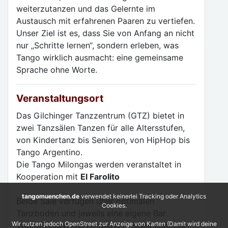
weiterzutanzen und das Gelernte im
Austausch mit erfahrenen Paaren zu vertiefen.
Unser Ziel ist es, dass Sie von Anfang an nicht
nur „Schritte lernen“, sondern erleben, was
Tango wirklich ausmacht: eine gemeinsame
Sprache ohne Worte.
Veranstaltungsort
Das Gilchinger Tanzzentrum (GTZ) bietet in
zwei Tanzsälen Tanzen für alle Altersstufen,
von Kindertanz bis Senioren, von HipHop bis
Tango Argentino.
Die Tango Milongas werden veranstaltet in
Kooperation mit
El Farolito
tangomuenchen.de
verwendet keinerlei Tracking oder Analytics
Beide Säle verfügen über optimalen
Cookies.
Tanzboden und jeweils eine eigene Bar.
Wir nutzen jedoch OpenStreet zur Anzeige von Karten (Damit wird deine
Von München aus ist das GTZ ideal über die