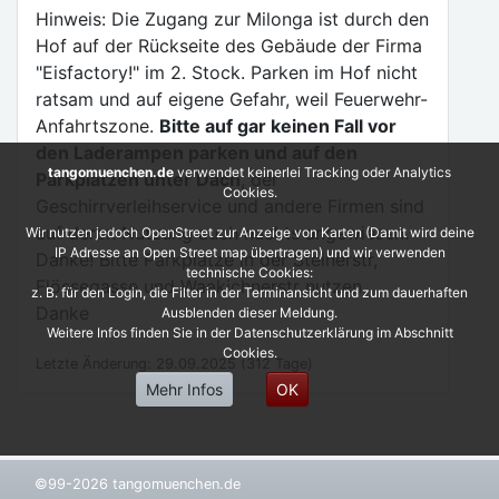
Hinweis: Die Zugang zur Milonga ist durch den
Hof auf der Rückseite des Gebäude der Firma
"Eisfactory!" im 2. Stock. Parken im Hof nicht
ratsam und auf eigene Gefahr, weil Feuerwehr-
Anfahrtszone.
Bitte auf gar keinen Fall vor
den Laderampen parken und auf den
tangomuenchen.de
verwendet keinerlei Tracking oder Analytics
Parkplätzen unter Dach
, der
Cookies.
Geschirrverleihservice und andere Firmen sind
auf deren Nutzung auch nachts angewiesen.
Wir nutzen jedoch OpenStreet zur Anzeige von Karten (Damit wird deine
IP Adresse an Open Street map übertragen) und wir verwenden
Danke! Bitte Parkplätze in der Steinerstr,
technische Cookies:
Flössegasse und Waakichnerstr nutzen.
z. B. für den Login, die Filter in der Terminansicht und zum dauerhaften
Danke
Ausblenden dieser Meldung.
Weitere Infos finden Sie in der Datenschutzerklärung im Abschnitt
Cookies.
Letzte Änderung: 29.09.2025 (312 Tage)
Mehr Infos
OK
©99-2026 tangomuenchen.de