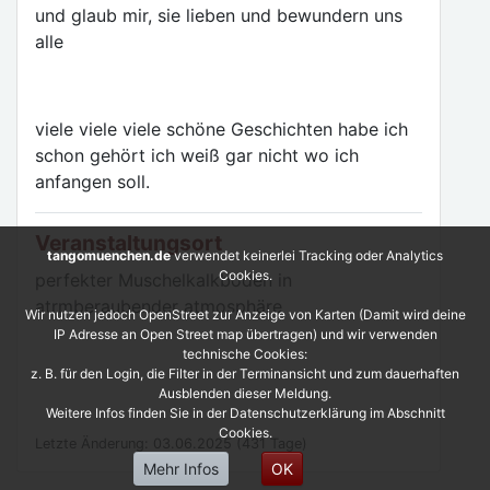
und glaub mir, sie lieben und bewundern uns
alle
viele viele viele schöne Geschichten habe ich
schon gehört ich weiß gar nicht wo ich
anfangen soll.
Veranstaltungsort
tangomuenchen.de
verwendet keinerlei Tracking oder Analytics
Cookies.
perfekter Muschelkalkboden in
atrmberaubender atmosphäre
Wir nutzen jedoch OpenStreet zur Anzeige von Karten (Damit wird deine
IP Adresse an Open Street map übertragen) und wir verwenden
technische Cookies:
z. B. für den Login, die Filter in der Terminansicht und zum dauerhaften
Ausblenden dieser Meldung.
Weitere Infos finden Sie in der Datenschutzerklärung im Abschnitt
Cookies.
Letzte Änderung: 03.06.2025 (431 Tage)
Mehr Infos
OK