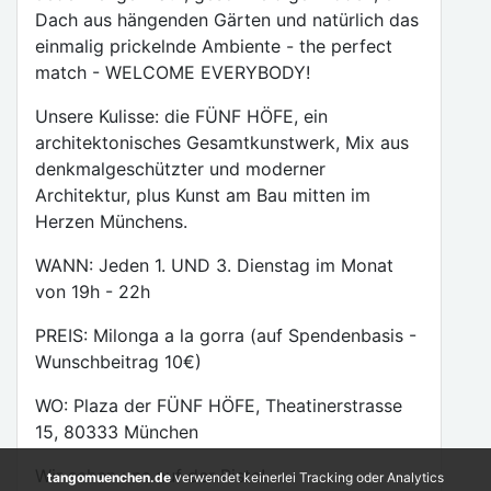
Dach aus hängenden Gärten und natürlich das
einmalig prickelnde Ambiente - the perfect
match - WELCOME EVERYBODY!
Unsere Kulisse: die FÜNF HÖFE, ein
architektonisches Gesamtkunstwerk, Mix aus
denkmalgeschützter und moderner
Architektur, plus Kunst am Bau mitten im
Herzen Münchens.
WANN: Jeden 1. UND 3. Dienstag im Monat
von 19h - 22h
PREIS: Milonga a la gorra (auf Spendenbasis -
Wunschbeitrag 10€)
WO: Plaza der FÜNF HÖFE, Theatinerstrasse
15, 80333 München
Wir sehen uns auf der Piste!
tangomuenchen.de
verwendet keinerlei Tracking oder Analytics