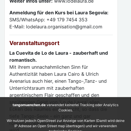
Weiter Infos unter:
www.lodelaura.de
Anmeldung für den Kurs bei Laura Segovia:
SMS/WhatsApp: +49 179 7454 353
E-Mail: lodelaura.organisation@gmail.com
Veranstaltungsort
La Cuevita de Lo de Laura - zauberhaft und
romantisch.
Mit ihrem unnachahmlichen Sinn für
Authentizität haben Laura Cairo & Ulrich
Avenarius auch hier, einen Tango-,Tanz- und
Unterrichtsraum mit zauberhaften
argentinischem Flair geschaffen und den
sprühenden Geist von 'Lo de Laura' allen
tangomuenchen.de
verwendet keinerlei Tracking oder Analytics
Ecken des Raumes eingehaucht, so dass die
Cookies.
tiefe Tango-Seele - ein ganz und gar
Wir nutzen jedoch OpenStreet zur Anzeige von Karten (Damit wird deine
romantisches Herz voller Wärme, spürbar
IP Adresse an Open Street map übertragen) und wir verwenden
wird.