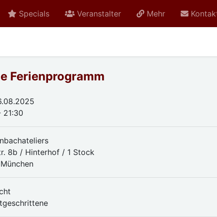
Specials
Veranstalter
Mehr
Kontak
ene Ferienprogramm
6.08.2025
- 21:30
nbachateliers
. 8b / Hinterhof / 1 Stock
 München
cht
rtgeschrittene