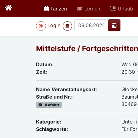
active
Tanzen
Lernen
Urlaub
>
Login
Mittelstufe / Fortgeschritt
Datum:
Wed 0
Zeit:
20:30 
Name Veranstaltungsort:
Glocke
Straße und Nr.:
Baumstr
80469
Anfahrt
Kategorie:
Unterri
Schlagworte:
Für Fo