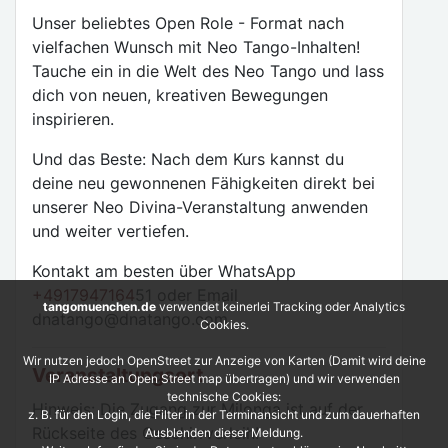
Unser beliebtes Open Role - Format nach
vielfachen Wunsch mit Neo Tango-Inhalten!
Tauche ein in die Welt des Neo Tango und lass
dich von neuen, kreativen Bewegungen
inspirieren.
Und das Beste: Nach dem Kurs kannst du
deine neu gewonnenen Fähigkeiten direkt bei
unserer Neo Divina-Veranstaltung anwenden
und weiter vertiefen.
Kontakt am besten über WhatsApp
+4917947164
51 oder Email
tangomuenchen.de
verwendet keinerlei Tracking oder Analytics
dnatango@dnatango.com
Cookies.
Wir nutzen jedoch OpenStreet zur Anzeige von Karten (Damit wird deine
Veranstaltungsort
IP Adresse an Open Street map übertragen) und wir verwenden
technische Cookies:
Hinweis: Die Zugang zur Milonga ist auf der
z. B. für den Login, die Filter in der Terminansicht und zum dauerhaften
Rückseite des Geschirrverleih!
Ausblenden dieser Meldung.