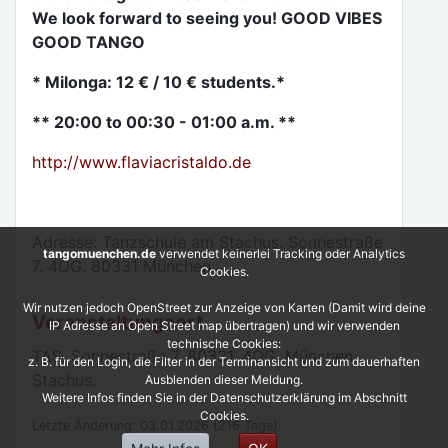
We look forward to seeing you! GOOD VIBES
GOOD TANGO
* Milonga: 12 € / 10 € students.*
** 20:00 to 00:30 - 01:00 a.m. **
http://www.flaviacristaldo.de
Adresse: Tanzschule am Stachus. Sonnestraße
tangomuenchen.de
verwendet keinerlei Tracking oder Analytics
7. 4OG. 80331 München.
Cookies.
Wir nutzen jedoch OpenStreet zur Anzeige von Karten (Damit wird deine
Veranstaltungsort
IP Adresse an Open Street map übertragen) und wir verwenden
technische Cookies:
TAS. Sonnestraße 7. 80331. 4OG. München.
z. B. für den Login, die Filter in der Terminansicht und zum dauerhaften
Stachus.
Ausblenden dieser Meldung.
Weitere Infos finden Sie in der Datenschutzerklärung im Abschnitt
Cookies.
Letzte Änderung: 03.01.2026 (216 Tage)