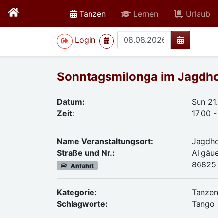
active
Tanzen
Lernen
Urlaub
>
Login
Sonntagsmilonga im Jagdh
Datum:
Sun 21
Zeit:
17:00 -
Name Veranstaltungsort:
Jagdh
Straße und Nr.:
Allgäue
86825 
Anfahrt
Kategorie:
Tanze
Schlagworte:
Tango 