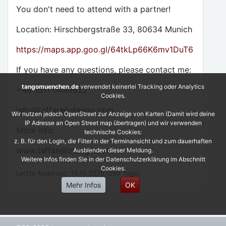
You don't need to attend with a partner!
Location: Hirschbergstraße 33, 80634 Munich
https://maps.app.goo.gl/64tkLp66K6mv1DuT6
If you have any questions, please contact me:
tangomuenchen.de
verwendet keinerlei Tracking oder Analytics
+49 1511 0449622
Cookies.
info
@
taffarellotango.com
Wir nutzen jedoch OpenStreet zur Anzeige von Karten (Damit wird deine
IP Adresse an Open Street map übertragen) und wir verwenden
More info:
technische Cookies:
z. B. für den Login, die Filter in der Terminansicht und zum dauerhaften
www.taffarellotango.com
Ausblenden dieser Meldung.
Weitere Infos finden Sie in der Datenschutzerklärung im Abschnitt
Cookies.
Letzte Änderung: 13.10.2025 (297 Tage)
Mehr Infos
OK