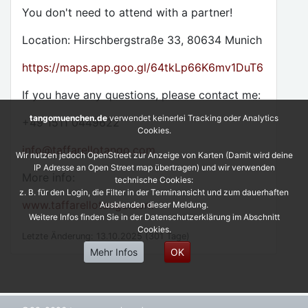
You don't need to attend with a partner!
Location: Hirschbergstraße 33, 80634 Munich
https://maps.app.goo.gl/64tkLp66K6mv1DuT6
If you have any questions, please contact me:
tangomuenchen.de
verwendet keinerlei Tracking oder Analytics
+49 1511 0449622
Cookies.
info
@
taffarellotango.com
Wir nutzen jedoch OpenStreet zur Anzeige von Karten (Damit wird deine
IP Adresse an Open Street map übertragen) und wir verwenden
More info:
technische Cookies:
z. B. für den Login, die Filter in der Terminansicht und zum dauerhaften
www.taffarellotango.com
Ausblenden dieser Meldung.
Weitere Infos finden Sie in der Datenschutzerklärung im Abschnitt
Cookies.
Letzte Änderung: 13.10.2025 (301 Tage)
Mehr Infos
OK