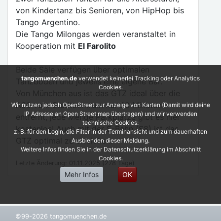
von Kindertanz bis Senioren, von HipHop bis
Tango Argentino.
Die Tango Milongas werden veranstaltet in
Kooperation mit
El Farolito
Beide Säle verfügen über optimalen
tangomuenchen.de
verwendet keinerlei Tracking oder Analytics
Tanzboden und jeweils eine eigene Bar.
Cookies.
Von München aus ist das GTZ ideal über die
A96 vom Stadtzentrum nur 20 Minuten
Wir nutzen jedoch OpenStreet zur Anzeige von Karten (Damit wird deine
IP Adresse an Open Street map übertragen) und wir verwenden
entfernt, jede Menge Parkplätze gibt es hier
technische Cookies:
kostenlos! Auch mit der S-Bahn (S8) ist das
z. B. für den Login, die Filter in der Terminansicht und zum dauerhaften
GTZ optimal zu erreichen.
Ausblenden dieser Meldung.
Weitere Infos finden Sie in der Datenschutzerklärung im Abschnitt
Cookies.
Letzte Änderung: 01.11.2025 (278 Tage)
Mehr Infos
OK
©99-2026 tangomuenchen.de