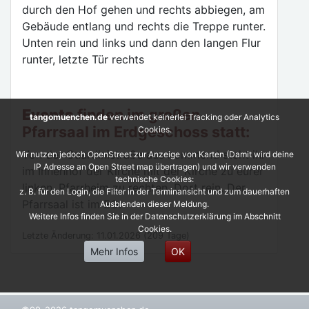
durch den Hof gehen und rechts abbiegen, am
Gebäude entlang und rechts die Treppe runter.
Unten rein und links und dann den langen Flur
runter, letzte Tür rechts
Events
finden im großen
tangomuenchen.de
verwendet keinerlei Tracking oder Analytics
Pfarrsaal im Erdgeschoss statt:
Cookies.
Von der Guardinistraße aus kommend steht ihr
Wir nutzen jedoch OpenStreet zur Anzeige von Karten (Damit wird deine
IP Adresse an Open Street map übertragen) und wir verwenden
im Innenhof der Kirche mit der Kirche zu eurer
technische Cookies:
linken, Pfarrheim zu rechten. Dort rein. Der
z. B. für den Login, die Filter in der Terminansicht und zum dauerhaften
Pfarrsaal ist im EG.
Ausblenden dieser Meldung.
Weitere Infos finden Sie in der Datenschutzerklärung im Abschnitt
Cookies.
Letzte Änderung: 11.01.2026 (209 Tage)
Mehr Infos
OK