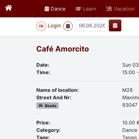
active
Dance
Learn
Vacation
>
Login
Café Amorcito
Date:
Sun 03
Time:
15:00 
Name of location:
M26
Street And Nr:
Maximi
93047
Route
Price:
10.00 
Category:
Dance
Tags:
Tango 