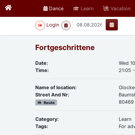
active
Dance
Learn
Vacation
>
Login
Fortgeschrittene
Date:
Wed 10
Time:
21:05 
Name of location:
Glocke
Street And Nr:
Baumstr
80469
Route
Category:
Learn
Tags:
For ad