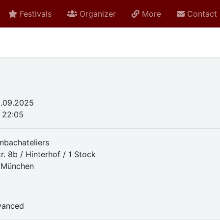
Festivals
Organizer
More
Contact
.09.2025
- 22:05
nbachateliers
. 8b / Hinterhof / 1 Stock
 München
vanced