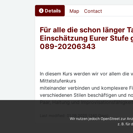
Details
Map
Contact
Für alle die schon länger 
Einschätzung Eurer Stufe 
089-20206343
In diesem Kurs werden wir vor allem die
Mittelstufenkurs
miteinander verbinden und komplexere Fi
verschiedenen Stilen beschäftigen und n
Paar, Haltung und Improvisationsfähigkei
Last modified: 01.09.2025 (340 Days)
Wir nutzen jedoch OpenStreet zur Anz
z. B. für