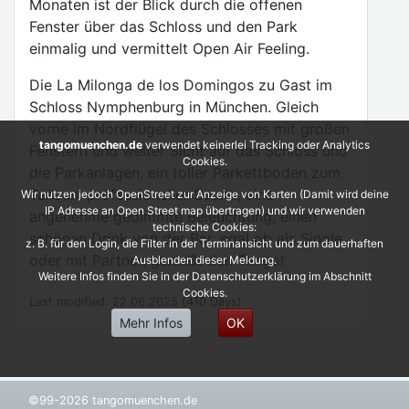
Monaten ist der Blick durch die offenen
Fenster über das Schloss und den Park
einmalig und vermittelt Open Air Feeling.
Die La Milonga de los Domingos zu Gast im
Schloss Nymphenburg in München. Gleich
vorne im Nordflügel des Schlosses mit großen
tangomuenchen.de
verwendet keinerlei Tracking oder Analytics
Fenstern und weiter Sicht auf das Schloss und
Cookies.
die Parkanlagen, ein toller Parkettboden zum
Tanzen. professioneller Sound, eine
Wir nutzen jedoch OpenStreet zur Anzeige von Karten (Damit wird deine
IP Adresse an Open Street map übertragen) und wir verwenden
angenehme gedimmte Beleuchtung, einen
technische Cookies:
schönen Drink von der Bar, egal ob als Single
z. B. für den Login, die Filter in der Terminansicht und zum dauerhaften
oder mit Partner, genießt den Tango!
Ausblenden dieser Meldung.
Weitere Infos finden Sie in der Datenschutzerklärung im Abschnitt
Cookies.
Last modified: 22.06.2025 (410 Days)
Mehr Infos
OK
©99-2026 tangomuenchen.de