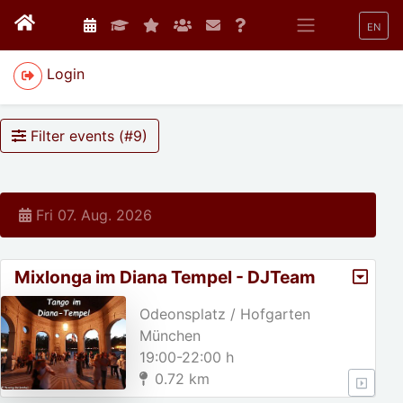
EN
Login
Filter events (#
9
)
Fri 07. Aug. 2026
Mixlonga im Diana Tempel - DJTeam
Hofgarten
Odeonsplatz / Hofgarten
München
19:00-22:00 h
0.72 km