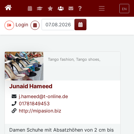
EN
>
Login
Tango fashion, Tango shoes,
Junaid Hameed
j.hameed@t-online.de
01781849453
http://mipasion.biz
Damen Schuhe mit Absatzhöhen von 2 cm bis