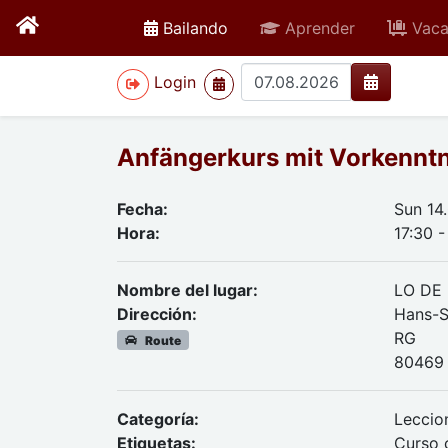
active
Bailando
Aprender
Vaca
>
Login
Anfängerkurs mit Vorkenntn
Fecha:
Sun 14
Hora:
17:30 -
Nombre del lugar:
LO DE
Dirección:
Hans-S
RG
Route
80469 
Categoría:
Leccio
Etiquetas:
Curso 