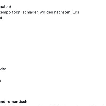
inuten)
tempo folgt, schlagen wir den nächsten Kurs
t.
via:
m
 und romantisch.