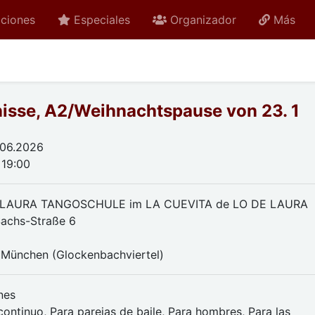
ciones
Especiales
Organizador
Más
isse, A2/Weihnachtspause von 23. 1
.06.2026
 19:00
 LAURA TANGOSCHULE im LA CUEVITA de LO DE LAURA
achs-Straße 6
München (Glockenbachviertel)
nes
continuo, Para parejas de baile, Para hombres, Para las