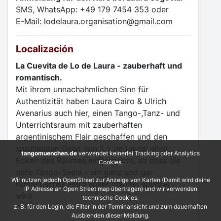
SMS, WhatsApp: +49 179 7454 353 oder
E-Mail: lodelaura.organisation@gmail.com
Localización
La Cuevita de Lo de Laura - zauberhaft und
romantisch.
Mit ihrem unnachahmlichen Sinn für
Authentizität haben Laura Cairo & Ulrich
Avenarius auch hier, einen Tango-,Tanz- und
Unterrichtsraum mit zauberhaften
argentinischem Flair geschaffen und den
sprühenden Geist von 'Lo de Laura' allen
tangomuenchen.de
verwendet keinerlei Tracking oder Analytics
Ecken des Raumes eingehaucht, so dass die
Cookies.
tiefe Tango-Seele - ein ganz und gar
Wir nutzen jedoch OpenStreet zur Anzeige von Karten (Damit wird deine
romantisches Herz voller Wärme, spürbar
IP Adresse an Open Street map übertragen) und wir verwenden
wird.
technische Cookies:
z. B. für den Login, die Filter in der Terminansicht und zum dauerhaften
Ausblenden dieser Meldung.