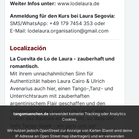
Weiter Infos unter:
www.lodelaura.de
Anmeldung für den Kurs bei Laura Segovia:
SMS/WhatsApp: +49 179 7454 353 oder
E-Mail: lodelaura.organisation@gmail.com
Localización
La Cuevita de Lo de Laura - zauberhaft und
romantisch.
Mit ihrem unnachahmlichen Sinn für
Authentizität haben Laura Cairo & Ulrich
Avenarius auch hier, einen Tango-,Tanz- und
Unterrichtsraum mit zauberhaften
argentinischem Flair geschaffen und den
sprühenden Geist von 'Lo de Laura' allen
tangomuenchen.de
verwendet keinerlei Tracking oder Analytics
Ecken des Raumes eingehaucht, so dass die
Cookies.
tiefe Tango-Seele - ein ganz und gar
Wir nutzen jedoch OpenStreet zur Anzeige von Karten (Damit wird deine
romantisches Herz voller Wärme, spürbar
IP Adresse an Open Street map übertragen) und wir verwenden