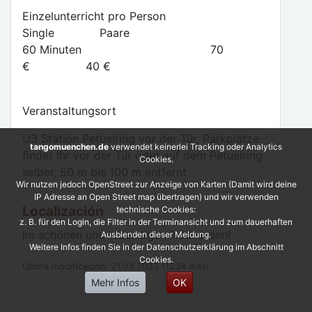
Einzelunterricht pro Person
Single Paare
60 Minuten 70
€ 40 €
Veranstaltungsort
U3 Station Petuelring vor der Tür, Parkplätze
tangomuenchen.de
verwendet keinerlei Tracking oder Analytics
findet Ihr vor der Tür oder auf dem Petuelring
Cookies.
selber, 50 m bis 100 m entfernt
Wir nutzen jedoch OpenStreet zur Anzeige von Karten (Damit wird deine
IP Adresse an Open Street map übertragen) und wir verwenden
Localización
technische Cookies:
z. B. für den Login, die Filter in der Terminansicht und zum dauerhaften
Im schönen und lebendigen Neuhausen!
Ausblenden dieser Meldung.
Weitere Infos finden Sie in der Datenschutzerklärung im Abschnitt
Cookies.
Última modificación: 21.03.2023 (1234 dias)
Mehr Infos
OK