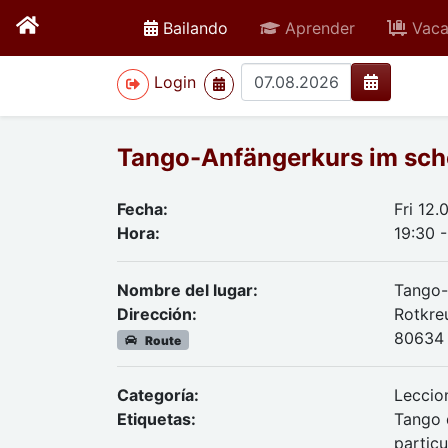
active
Bailando
Aprender
Vaca
>
Login
Tango-Anfängerkurs im sch
Fecha:
Fri 12
Hora:
19:30 -
Nombre del lugar:
Tango-
Dirección:
Rotkre
80634
Route
Categoría:
Leccio
Etiquetas:
Tango d
particu