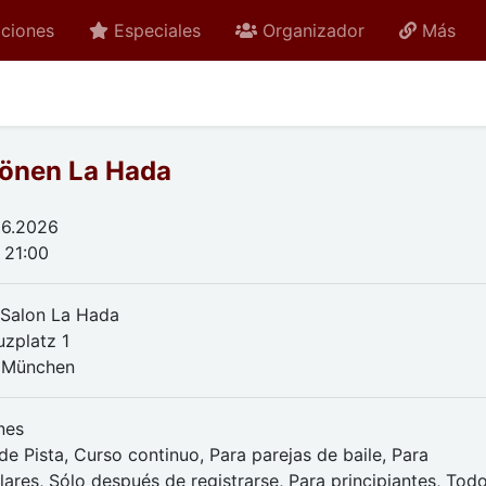
ciones
Especiales
Organizador
Más
önen La Hada
.06.2026
 21:00
Salon La Hada
uzplatz 1
 München
nes
e Pista, Curso continuo, Para parejas de baile, Para
lares, Sólo después de registrarse, Para principiantes, Tod