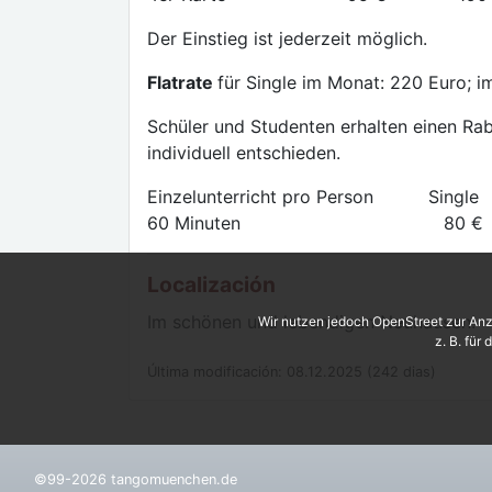
Der Einstieg ist jederzeit möglich.
Flatrate
für Single im Monat: 220 Euro; i
Schüler und Studenten erhalten einen Rab
individuell entschieden.
Einzelunterricht pro Person Si
60 Minuten 80 
Localización
Im schönen und lebendigen Neuhausen!
Wir nutzen jedoch OpenStreet zur Anz
z. B. für
Última modificación: 08.12.2025 (242 dias)
©99-2026 tangomuenchen.de