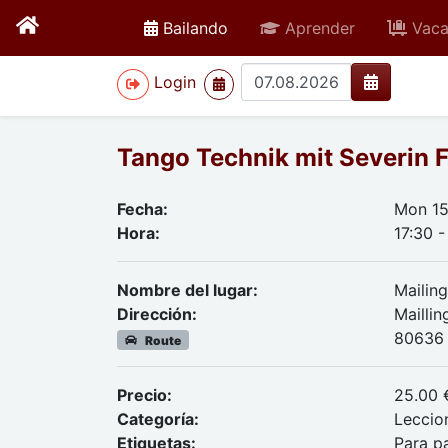
active
Bailando
Aprender
Vaca
>
Login
Tango Technik mit Severin 
Fecha:
Mon 15
Hora:
17:30 -
Nombre del lugar:
Mailin
Dirección:
Maillin
80636
Route
Precio:
25.00 
Categoría:
Leccio
Etiquetas:
Para pa