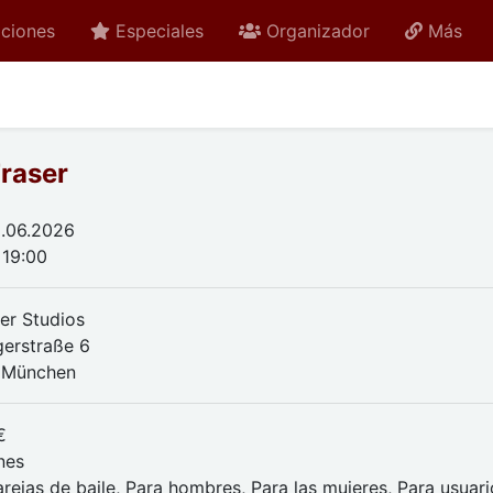
ciones
Especiales
Organizador
Más
Fraser
.06.2026
 19:00
ger Studios
gerstraße 6
 München
€
nes
rejas de baile, Para hombres, Para las mujeres, Para usuar