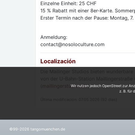
Einzelne Einheit: 25 CHF
15 % Rabatt mit einer 8er-Karte. Sommer
Erster Termin nach der Pause: Montag, 7.
Anmeldung:
contact@nosoloculture.com
Localización
Die Mailinger Studios bieten wunderbare
von der U-Bahn-Station Maillingerstraße
(
maillingerstudios.de
)
Wir nutzen jedoch OpenStreet zur Anz
z. B. für
Última modificación: 07.05.2026 (92 dias)
©99-2026 tangomuenchen.de