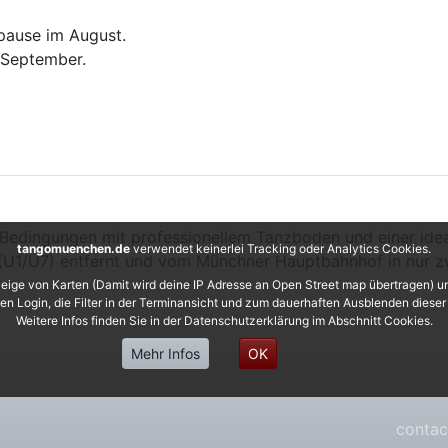
pause im August.
 September.
 Bedingungen mit professionellem Tanzboden und einer ide
tangomuenchen.de
verwendet keinerlei Tracking oder Analytics Cookies.
 (U1/U7) entfernt und vom Münchner Hauptbahnhof in nur zw
eige von Karten (Damit wird deine IP Adresse an Open Street map übertragen) 
 den Login, die Filter in der Terminansicht und zum dauerhaften Ausblenden diese
Weitere Infos finden Sie in der Datenschutzerklärung im Abschnitt Cookies.
Mehr Infos
OK
contac