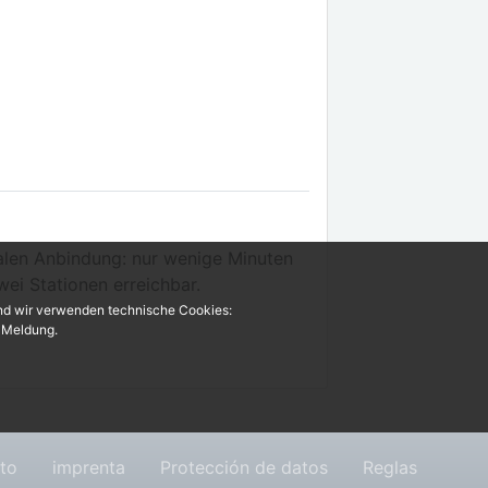
alen Anbindung: nur wenige Minuten
ei Stationen erreichbar.
und wir verwenden technische Cookies:
r Meldung.
to
imprenta
Protección de datos
Reglas