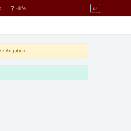
t
Hilfe
DE
nde Angaben.