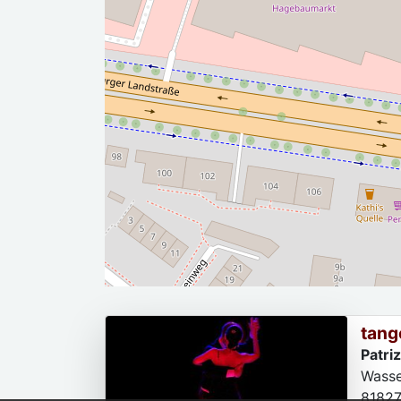
tang
Patri
Wasse
8182