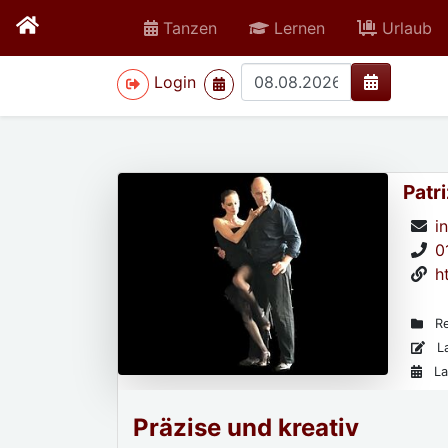
Tanzen
Lernen
Urlaub
>
Login
Patr
i
0
h
Re
La
La
Präzise und kreativ