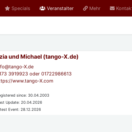
active
Specials
Veranstalter
Mehr
Kontak
izia und Michael (tango-X.de)
nfo@tango-X.de
173 3919923 oder 01722986613
ttps://www.tango-X.com
gistered since: 30.04.2003
st Update: 20.04.2026
test Event: 28.12.2026