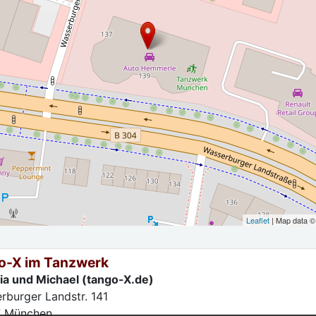
Leaflet
| Map data 
o-X im Tanzwerk
zia und Michael (tango-X.de)
rburger Landstr. 141
7
München