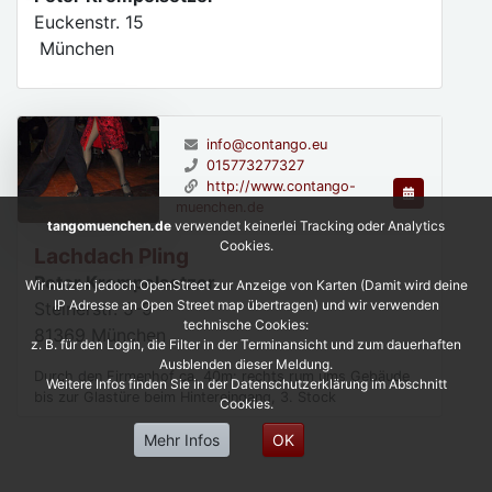
Euckenstr. 15
München
info@contango.eu
015773277327
http://www.contango-
muenchen.de
tangomuenchen.de
verwendet keinerlei Tracking oder Analytics
Cookies.
Lachdach Pling
Peter Krempelsetzer
Wir nutzen jedoch OpenStreet zur Anzeige von Karten (Damit wird deine
IP Adresse an Open Street map übertragen) und wir verwenden
Steinerstr. 5-9
technische Cookies:
81369
München
z. B. für den Login, die Filter in der Terminansicht und zum dauerhaften
Ausblenden dieser Meldung.
Durch den Firmenhof ca. 40m: rechts rum ums Gebäude
Weitere Infos finden Sie in der Datenschutzerklärung im Abschnitt
bis zur Glastüre beim Hintereingang, 3. Stock
Cookies.
Mehr Infos
OK