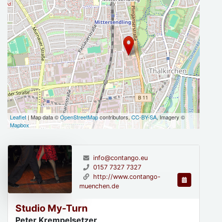
Leaflet
| Map data ©
OpenStreetMap
contributors,
CC-BY-SA
, Imagery ©
Mapbox
info@contango.eu
0157 7327 7327
http://www.contango-
muenchen.de
Studio My-Turn
Peter Krempelsetzer