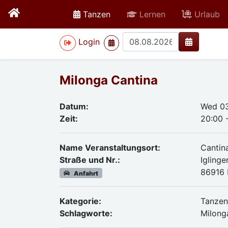
active
Tanzen
Lernen
Urlaub
>
Login
Milonga Cantina
Datum:
Wed 0
Zeit:
20:00 
Name Veranstaltungsort:
Cantin
Straße und Nr.:
Iglinge
86916 
Anfahrt
Kategorie:
Tanze
Schlagworte:
Milong