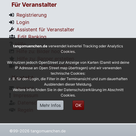
Für Veranstalter
Registrierung
Login
Assistent für Veranstalter
Edit Ranking
Hilfe
tangomuenchen.de
verwendet keinerlei Tracking oder Analytics
Hilfe zu: Bilder hochladen
Cookies.
Hilfe zu: Banner erstellen
Wir nutzen jedoch OpenStreet zur Anzeige von Karten (Damit wird deine
Termin mit Registrierung
IP Adresse an Open Street map übertragen) und wir verwenden
technische Cookies:
Kontakt
z. B. für den Login, die Filter in der Terminansicht und zum dauerhaften
Ausblenden dieser Meldung.
Kontakt
Weitere Infos finden Sie in der Datenschutzerklärung im Abschnitt
Impressum
Cookies.
Datenschutz
Mehr Infos
OK
Regeln
©99-2026 tangomuenchen.de