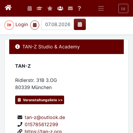
DE
>
Login
TAN-Z Studio & Academy
TAN-Z
Ridlerstr. 31B 3.OG
80339
München
Veranstaltungsliste >>
tan-z@outlook.de
015785612299
https://tan-z.org