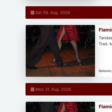
Sat 08. Aug. 2026
Flami
Tandas
Trad. 
Bailando,
Mon 31. Aug. 2026
Flami