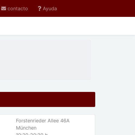
ive current
contacto
Ayuda
Forstenrieder Allee 46A
München