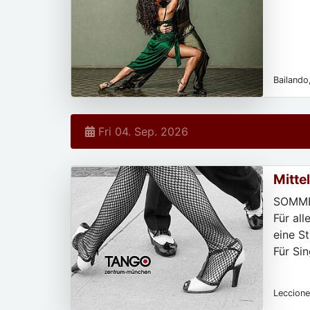
Bailando
Fri 04. Sep. 2026
Mitte
SOMME
Für al
eine S
Für Sin
Leccione