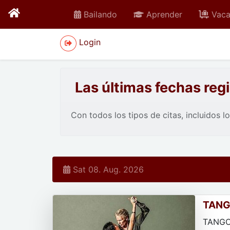
Bailando
Aprender
Vaca
Login
Las últimas fechas reg
Con todos los tipos de citas, incluidos l
Sat 08. Aug. 2026
TANG
TACU
TANGO