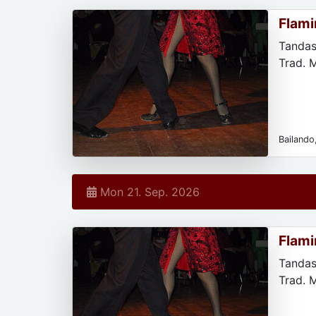
Flami
Tandas
Trad. 
Bailando,
Mon 21. Sep. 2026
Flami
Tandas
Trad. 