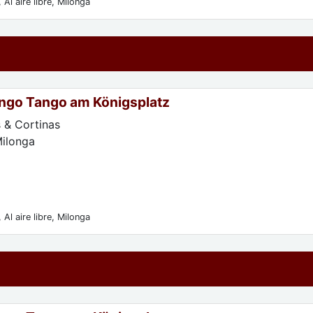
 Al aire libre, Milonga
ngo Tango am Königsplatz
 & Cortinas
Milonga
 Al aire libre, Milonga