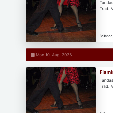
Tandas
Trad. 
Bailando,
Mon 10. Aug. 2026
Flami
Tandas
Trad. 