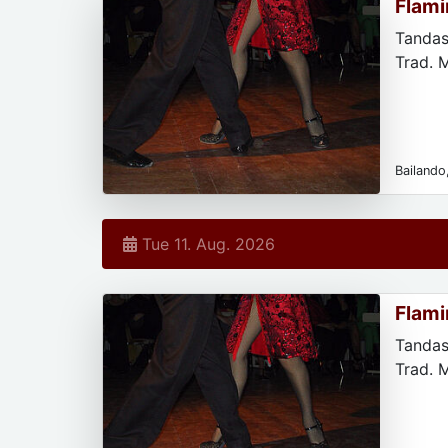
Flami
Tandas
Trad. 
Bailando,
Tue 11. Aug. 2026
Flami
Tandas
Trad. 