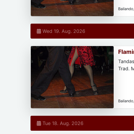
Bailando,
Wed 19. Aug. 2026
Flami
Tandas
Trad. 
Bailando,
Tue 18. Aug. 2026