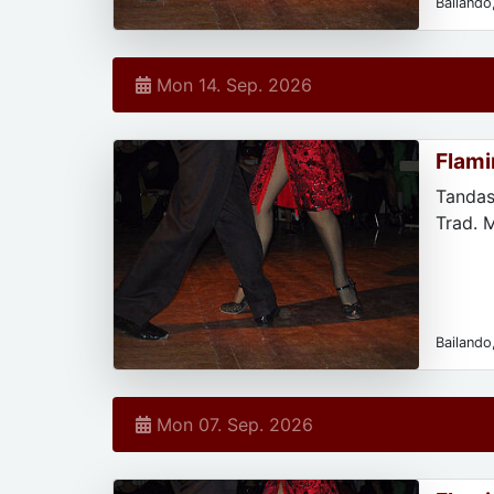
Bailando,
Mon 14. Sep. 2026
Flami
Tandas
Trad. 
Bailando,
Mon 07. Sep. 2026