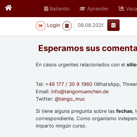
Bailando
Aprender
Vaca
>
Login
Esperamos sus comenta
En casos urgentes relacionados con el
siti
Tel:
+49 177 / 30 9 1960
(WhatsApp, Threem
Email:
info
@
tangomuenchen.de
Twitter:
@tango_muc
Si tiene alguna pregunta sobre las
fechas
, 
correspondiente. Como organismo independi
imparto ningún curso.