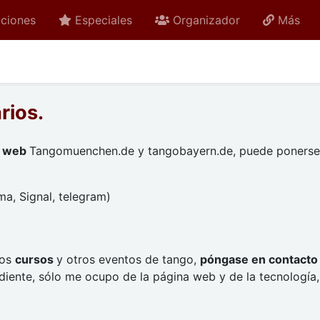
ciones
Especiales
Organizador
Más
rios.
o web
Tangomuenchen.de y tangobayern.de, puede ponerse
a, Signal, telegram)
los
cursos
y otros eventos de tango,
póngase en contact
ente, sólo me ocupo de la página web y de la tecnología