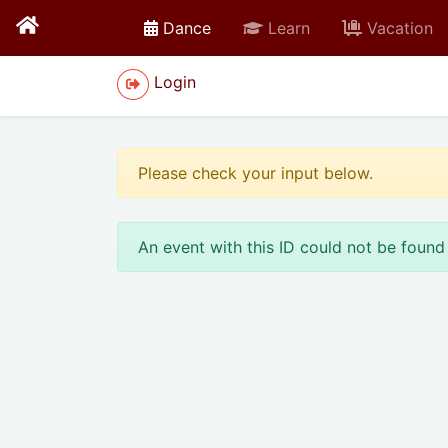
active
Dance
Learn
Vacation
Login
Please check your input below.
An event with this ID could not be found