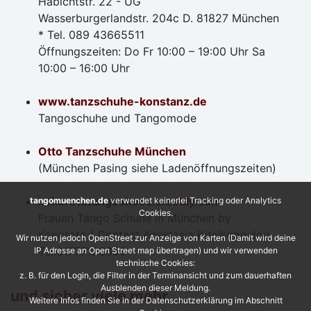
Habichtstr. 22 - UG
Wasserburgerlandstr. 204c D. 81827 München
* Tel. 089 43665511
Öffnungszeiten: Do Fr 10:00 – 19:00 Uhr Sa
10:00 – 16:00 Uhr
www.tanzschuhe-konstanz.de
Tangoschuhe und Tangomode
Otto Tanzschuhe München
(München Pasing siehe Ladenöffnungszeiten)
kokorotetangoshoes.weebly.com
tangomuenchen.de
verwendet keinerlei Tracking oder Analytics
Cookies.
Frauen Tango Schuhe in München by
Kokorote / Contact Anastasia Kitsikopoulou, ,
Wir nutzen jedoch OpenStreet zur Anzeige von Karten (Damit wird deine
Tel:01777126356
IP Adresse an Open Street map übertragen) und wir verwenden
technische Cookies:
z. B. für den Login, die Filter in der Terminansicht und zum dauerhaften
Ausblenden dieser Meldung.
und sicher viele mehr …
Weitere Infos finden Sie in der Datenschutzerklärung im Abschnitt