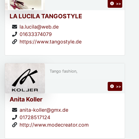
>>
LA LUCILA TANGOSTYLE
la.lucila@web.de
01633374079
https://www.tangostyle.de
Tango fashion,
>>
Anita Koller
anita-koller@gmx.de
01728517124
http://www.modecreator.com