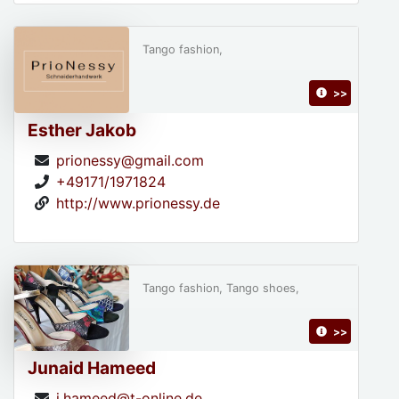
Tango fashion,
>>
Esther Jakob
prionessy@gmail.com
+49171/1971824
http://www.prionessy.de
Tango fashion, Tango shoes,
>>
Junaid Hameed
j.hameed@t-online.de