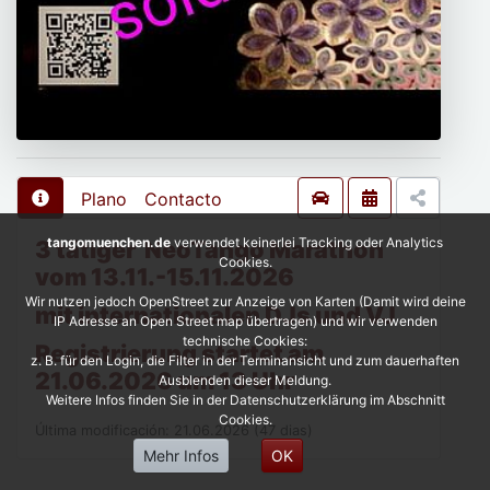
Plano
Contacto
tangomuenchen.de
verwendet keinerlei Tracking oder Analytics
3 tätiger NeoTango Marathon
Cookies.
vom 13.11.-15.11.2026
Wir nutzen jedoch OpenStreet zur Anzeige von Karten (Damit wird deine
mit internationalen DJs und VJ
IP Adresse an Open Street map übertragen) und wir verwenden
technische Cookies:
Registrierung startet am
z. B. für den Login, die Filter in der Terminansicht und zum dauerhaften
21.06.2026 um 13 Uhr
Ausblenden dieser Meldung.
Weitere Infos finden Sie in der Datenschutzerklärung im Abschnitt
Cookies.
Última modificación: 21.06.2026 (47 dias)
Mehr Infos
OK