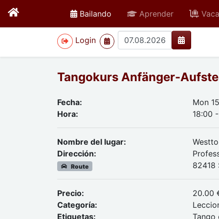
active
Bailando
Aprender
Vaca
>
Login
Tangokurs Anfänger-Aufste
Fecha:
Mon 15
Hora:
18:00 -
Nombre del lugar:
Westto
Dirección:
Profes
82418 
Route
Precio:
20.00 
Categoría:
Leccio
Etiquetas:
Tango 