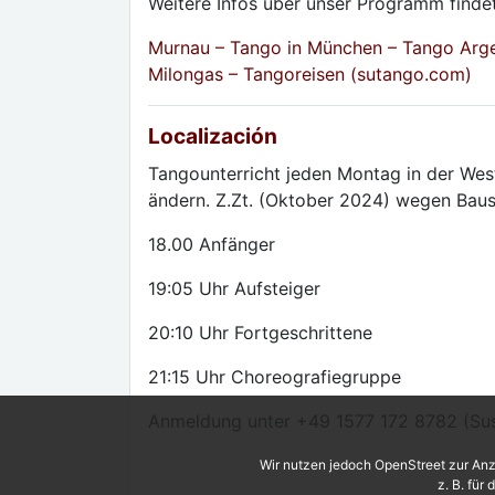
Weitere Infos über unser Programm finde
Murnau – Tango in München – Tango Argen
Milongas – Tangoreisen (sutango.com)
Localización
Tangounterricht jeden Montag in der Wes
ändern. Z.Zt. (Oktober 2024) wegen Baus
18.00 Anfänger
19:05 Uhr Aufsteiger
20:10 Uhr Fortgeschrittene
21:15 Uhr Choreografiegruppe
Anmeldung unter +49 1577 172 8782 (Su
Wir nutzen jedoch OpenStreet zur Anz
z. B. für