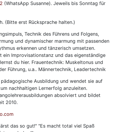
82
(WhatsApp Susanne). Jeweils bis Sonntag für
. (Bitte erst Rücksprache halten.)
ungsimpuls, Technik des Führens und Folgens,
armung und dynamischer marmung mit passenden
ythmus erkennen und tänzerisch umsetzen.
st ein Improvisationstanz und das eigenständige
rnst du hier. Frauentechnik: Muskeltonus und
er Führung, u.a.. Männertechnik, Leadertechnik
e pädagogische Ausbildung und wendet sie auf
zum nachhaltigen Lernerfolg anzuleiten.
angolehrerausbildungen absolviert und bildet
eit 2010.
o.com
rst das so gut!" "Es macht total viel Spaß