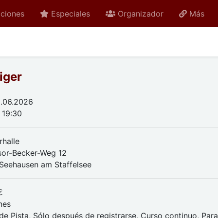
ciones
Especiales
Organizador
Más
iger
.06.2026
 19:30
rhalle
sor-Becker-Weg 12
Seehausen am Staffelsee
€
nes
de Pista, Sólo después de registrarse, Curso continuo, Par