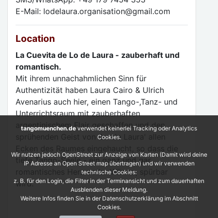
E-Mail: lodelaura.organisation@gmail.com
Location
La Cuevita de Lo de Laura - zauberhaft und
romantisch.
Mit ihrem unnachahmlichen Sinn für
Authentizität haben Laura Cairo & Ulrich
Avenarius auch hier, einen Tango-,Tanz- und
Unterrichtsraum mit zauberhaften
argentinischem Flair geschaffen und den
tangomuenchen.de
verwendet keinerlei Tracking oder Analytics
sprühenden Geist von 'Lo de Laura' allen
Cookies.
Ecken des Raumes eingehaucht, so dass die
Wir nutzen jedoch OpenStreet zur Anzeige von Karten (Damit wird deine
tiefe Tango-Seele - ein ganz und gar
IP Adresse an Open Street map übertragen) und wir verwenden
romantisches Herz voller Wärme, spürbar
technische Cookies:
z. B. für den Login, die Filter in der Terminansicht und zum dauerhaften
wird.
Ausblenden dieser Meldung.
Weitere Infos finden Sie in der Datenschutzerklärung im Abschnitt
Cookies.